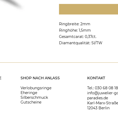
Ringbreite: 2mm
Ringhöhe: 1,5mm
Gesamtcarat: 0,37ct.
Diamantqualität: SI/TW
E
SHOP NACH ANLASS
KONTAKT
Verlobungsringe
Tel.: 030 68 08 1
Eheringe
info@juwelier-go
Silberschmuck
paradies.de
Gutscheine
Karl-Marx-Straße
12043 Berlin