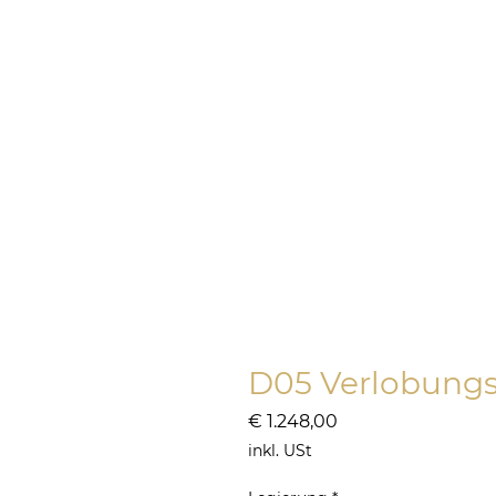
ONLINE SHOP
SILBER
HOCH
D05 Verlobungs
Preis
€ 1.248,00
inkl. USt