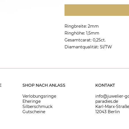
Ringbreite: 2mm
Ringhöhe: 1,5mm
Gesamtcarat: 0,25ct.
Diamantqualität: SI/TW
E
SHOP NACH ANLASS
KONTAKT
Verlobungsringe
info@juwelier-go
Eheringe
paradies.de
Silberschmuck
Karl-Marx-Straße
Gutscheine
12043 Berlin