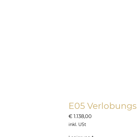
ONLINE SHOP
SILBER
HOCH
E05 Verlobungs
Preis
€ 1.138,00
inkl. USt