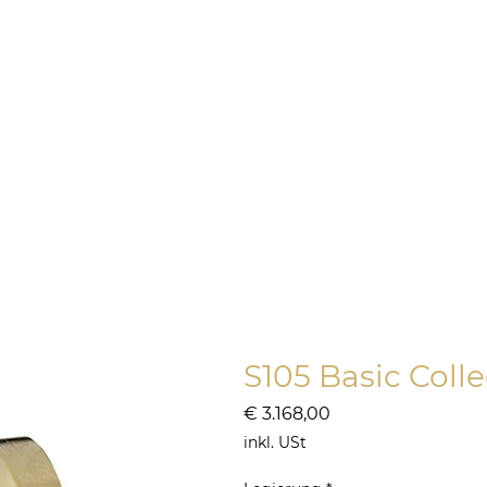
ONLINE SHOP
SILBER
HOCH
S105 Basic Colle
Preis
€ 3.168,00
inkl. USt