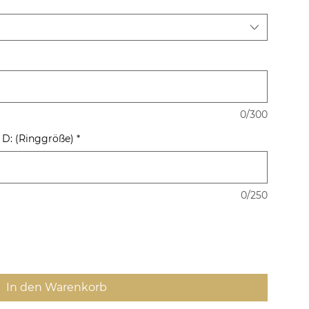
0/300
) D: (Ringgröße)
*
0/250
In den Warenkorb