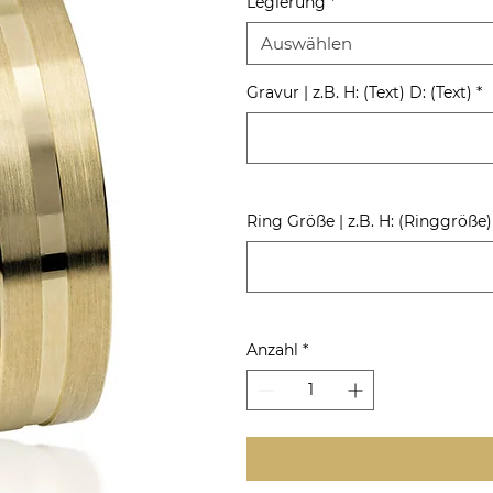
Legierung
*
Auswählen
Gravur | z.B. H: (Text) D: (Text)
*
Ring Größe | z.B. H: (Ringgröße
Anzahl
*