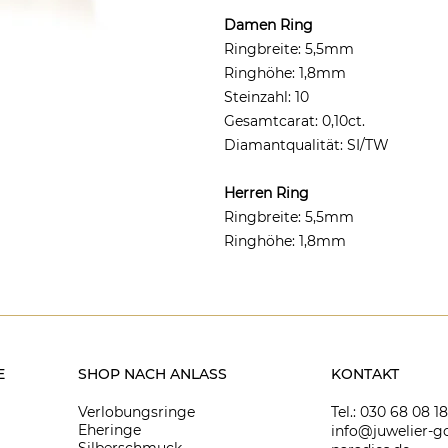
Damen Ring
Ringbreite: 5,5mm
Ringhöhe: 1,8mm
Steinzahl: 10
Gesamtcarat: 0,10ct.
Diamantqualität: SI/TW
Herren Ring
Ringbreite: 5,5mm
Ringhöhe: 1,8mm
E
SHOP NACH ANLASS
KONTAKT
Verlobungsringe
Tel.: 030 68 08 1
Eheringe
info@juwelier-go