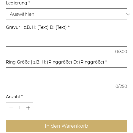
Legierung
*
Gravur | z.B. H: (Text) D: (Text)
*
0/300
Ring Größe | z.B. H: (Ringgröße) D: (Ringgröße)
*
0/250
Anzahl
*
In den Warenkorb