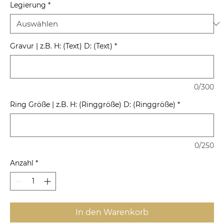
Legierung
*
Gravur | z.B. H: (Text) D: (Text)
*
0/300
Ring Größe | z.B. H: (Ringgröße) D: (Ringgröße)
*
0/250
Anzahl
*
In den Warenkorb