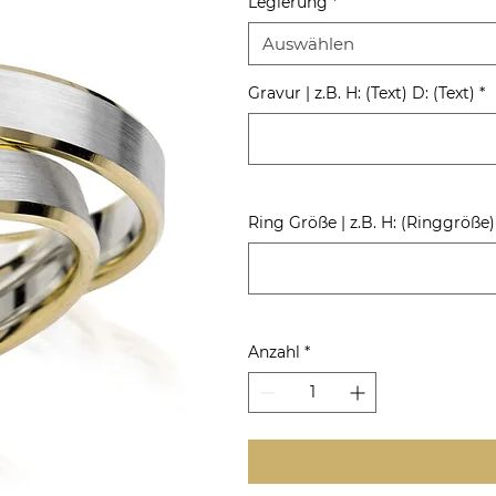
Legierung
*
Auswählen
Gravur | z.B. H: (Text) D: (Text)
*
Ring Größe | z.B. H: (Ringgröße
Anzahl
*