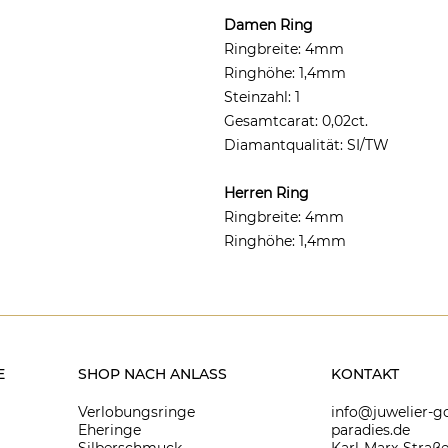
Damen Ring
Ringbreite: 4mm
Ringhöhe: 1,4mm
Steinzahl: 1
Gesamtcarat: 0,02ct.
Diamantqualität: SI/TW
Herren Ring
Ringbreite: 4mm
Ringhöhe: 1,4mm
E
SHOP NACH ANLASS
KONTAKT
Verlobungsringe
info@juwelier-go
Eheringe
paradies.de