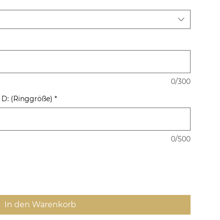
0/300
) D: (Ringgröße)
*
0/500
In den Warenkorb