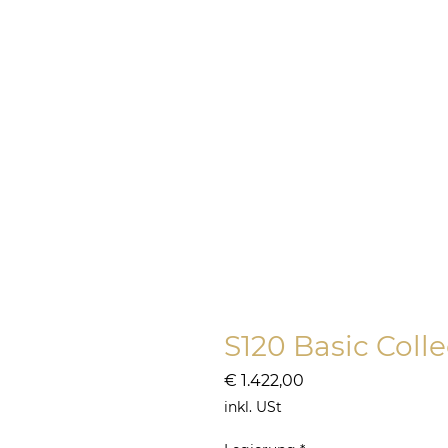
ONLINE SHOP
SILBER
HOCH
S120 Basic Colle
Preis
€ 1.422,00
inkl. USt