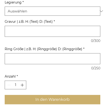
Legierung
*
Gravur | z.B. H: (Text) D: (Text)
*
0/300
Ring Größe | z.B. H: (Ringgröße) D: (Ringgröße)
*
0/250
Anzahl
*
In den Warenkorb