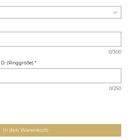
0/300
) D: (Ringgröße)
*
0/250
In den Warenkorb