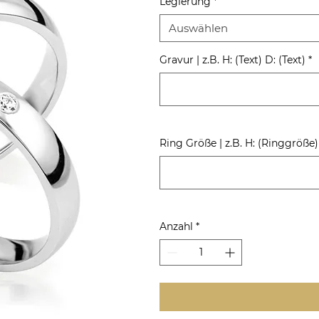
Legierung
*
Auswählen
Gravur | z.B. H: (Text) D: (Text)
*
Ring Größe | z.B. H: (Ringgröße
Anzahl
*