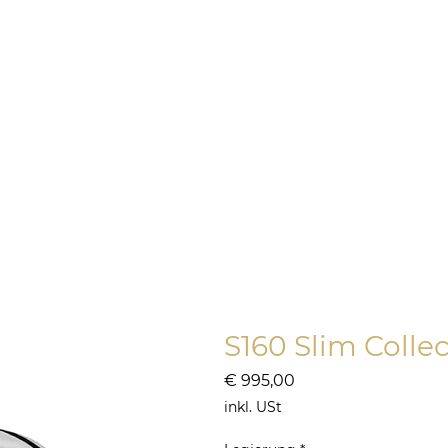
ONLINE SHOP
SILBER
HOCH
S160 Slim Colle
Preis
€ 995,00
inkl. USt