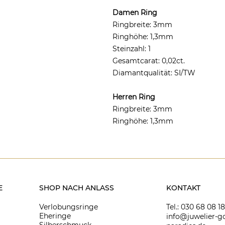
Damen Ring
Ringbreite: 3mm
Ringhöhe: 1,3mm
Steinzahl: 1
Gesamtcarat: 0,02ct.
Diamantqualität: SI/TW
Herren Ring
Ringbreite: 3mm
Ringhöhe: 1,3mm
E
SHOP NACH ANLASS
KONTAKT
Verlobungsringe
Tel.: 030 68 08 1
Eheringe
info@juwelier-go