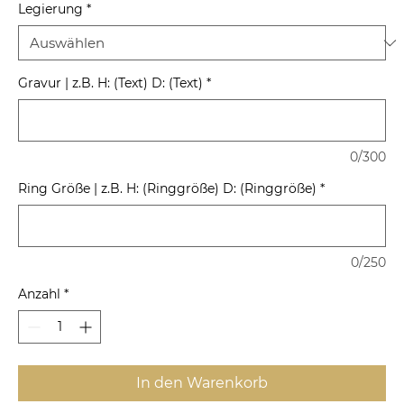
Legierung
*
Gravur | z.B. H: (Text) D: (Text)
*
0/300
Ring Größe | z.B. H: (Ringgröße) D: (Ringgröße)
*
0/250
Anzahl
*
In den Warenkorb