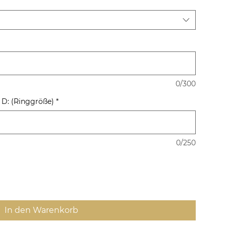
0/300
) D: (Ringgröße)
*
0/250
In den Warenkorb