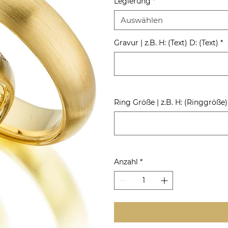
Legierung
*
Auswählen
Gravur | z.B. H: (Text) D: (Text)
*
Ring Größe | z.B. H: (Ringgröße
Anzahl
*