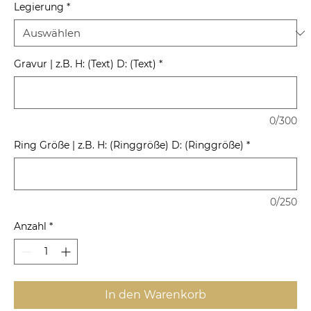
Legierung
*
Gravur | z.B. H: (Text) D: (Text)
*
0/300
Ring Größe | z.B. H: (Ringgröße) D: (Ringgröße)
*
0/250
Anzahl
*
In den Warenkorb